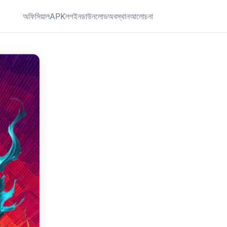
অফিসিয়াল
APK
লগইন
ডাউনলোড
অবস্থান
আলোচনা