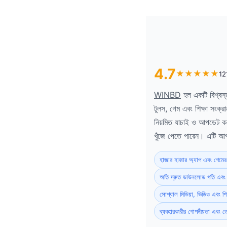
4.7
★
★
★
★
★
12
WINBD
হল একটি বিশ্বস্ত
টুলস, গেম এবং শিক্ষা সংক্র
নিয়মিত যাচাই ও আপডেট কর
খুঁজে পেতে পারেন। এটি আপন
হাজার হাজার অ্যাপ এবং গেমের
অতি দ্রুত ডাউনলোড গতি এবং
সোশ্যাল মিডিয়া, ভিডিও এবং শিক
ব্যবহারকারীর গোপনীয়তা এবং ডেটা