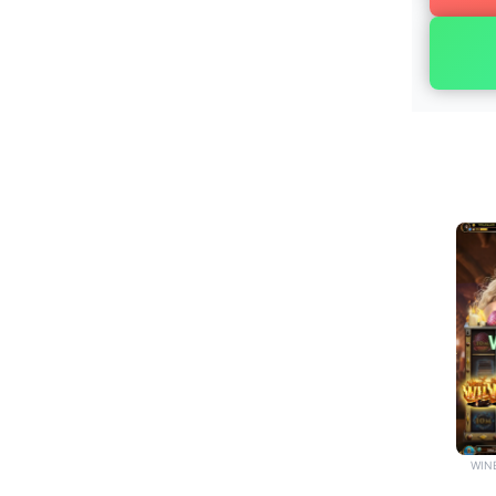
WINBD