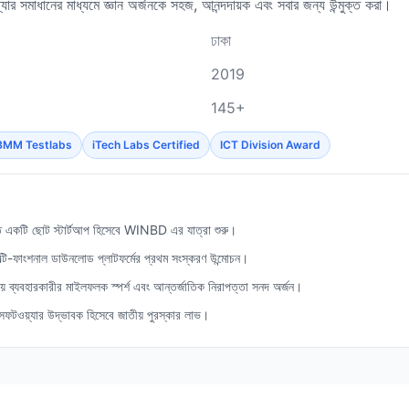
যার সমাধানের মাধ্যমে জ্ঞান অর্জনকে সহজ, আনন্দদায়ক এবং সবার জন্য উন্মুক্ত করা।
ঢাকা
2019
145+
BMM Testlabs
iTech Labs Certified
ICT Division Award
ে একটি ছোট স্টার্টআপ হিসেবে WINBD এর যাত্রা শুরু।
-ফাংশনাল ডাউনলোড প্লাটফর্মের প্রথম সংস্করণ উন্মোচন।
় ব্যবহারকারীর মাইলফলক স্পর্শ এবং আন্তর্জাতিক নিরাপত্তা সনদ অর্জন।
 সফটওয়্যার উদ্ভাবক হিসেবে জাতীয় পুরস্কার লাভ।