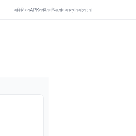
অফিসিয়াল
APK
লগইন
ডাউনলোড
অবস্থান
আলোচনা